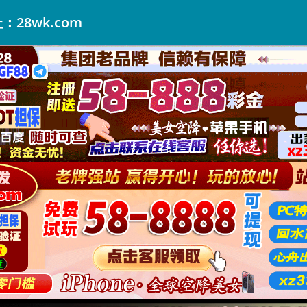
28wk.com