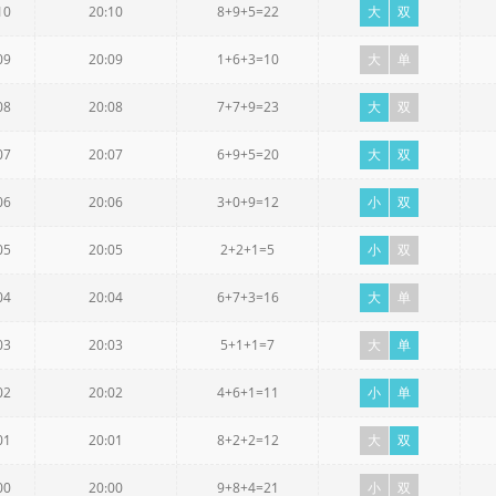
10
20:10
8+9+5=22
大
双
09
20:09
1+6+3=10
大
单
08
20:08
7+7+9=23
大
双
07
20:07
6+9+5=20
大
双
06
20:06
3+0+9=12
小
双
05
20:05
2+2+1=5
小
双
04
20:04
6+7+3=16
大
单
03
20:03
5+1+1=7
大
单
02
20:02
4+6+1=11
小
单
01
20:01
8+2+2=12
大
双
00
20:00
9+8+4=21
小
双