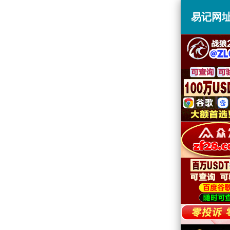
易记网址：