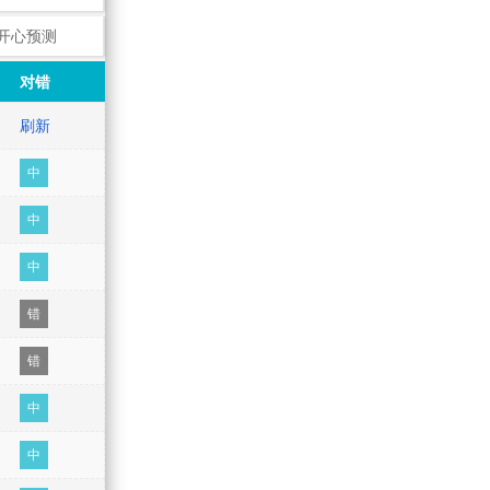
开心预测
对错
刷新
中
中
中
错
错
中
中