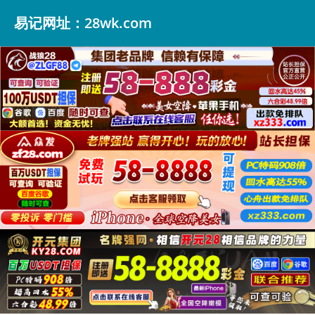
易记网址：28wk.com