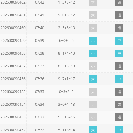
202608090462
07:42
1+3+8=12
大
错
202608090461
07:41
9+0+3=12
大
错
202608090460
07:40
2+5+6=13
大
错
202608090459
07:39
6+0+0=6
小
中
202608090458
07:38
8+1+4=13
小
中
202608090457
07:37
8+5+6=19
小
错
202608090456
07:36
9+7+1=17
大
中
202608090455
07:35
0+3+2=5
大
错
202608090454
07:34
3+6+4=13
大
错
202608090453
07:33
5+5+6=16
小
错
202608090452
07:32
5+1+8=14
大
中