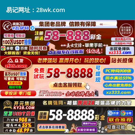
易记网址：28wk.com