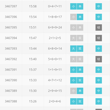
3467397
15:58
0+4+7=11
小
单
中
3467396
15:54
1+8+8=17
小
单
中
3467395
15:51
6+9+9=24
小
单
错
3467394
15:47
2+1+2=5
大
双
错
3467393
15:44
6+8+0=14
大
双
中
3467392
15:40
5+6+0=11
大
双
错
3467391
15:37
1+1+9=11
小
单
中
3467390
15:33
4+7+1=12
小
双
中
3467389
15:30
2+9+4=15
小
单
中
3467388
15:26
2+0+4=6
小
双
中