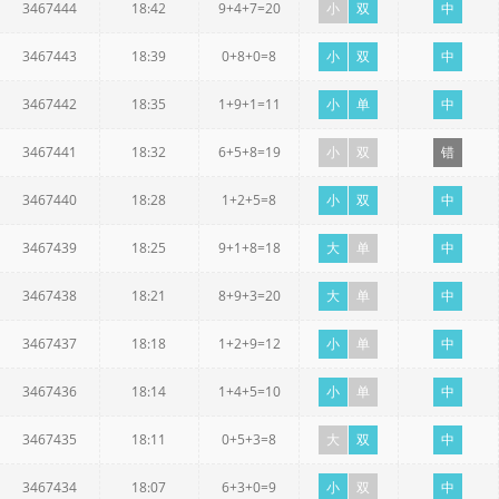
3467444
18:42
9+4+7=20
小
双
中
3467443
18:39
0+8+0=8
小
双
中
3467442
18:35
1+9+1=11
小
单
中
3467441
18:32
6+5+8=19
小
双
错
3467440
18:28
1+2+5=8
小
双
中
3467439
18:25
9+1+8=18
大
单
中
3467438
18:21
8+9+3=20
大
单
中
3467437
18:18
1+2+9=12
小
单
中
3467436
18:14
1+4+5=10
小
单
中
3467435
18:11
0+5+3=8
大
双
中
3467434
18:07
6+3+0=9
小
双
中