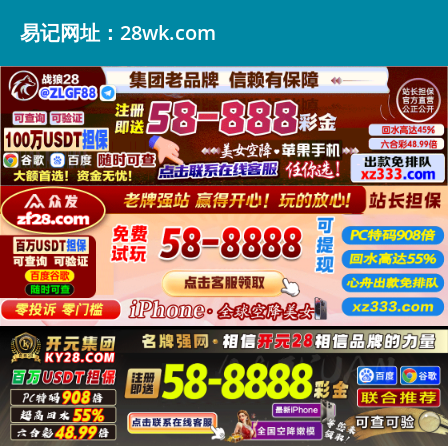
易记网址：28wk.com