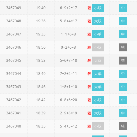
3467049
19:40
6+9+2=17
殺
小双
中
3467048
19:36
5+8+4=17
殺
大双
中
3467047
19:33
1+1+6=8
殺
小单
中
3467046
18:56
0+2+6=8
殺
小双
错
3467045
18:53
5+6+7=18
殺
大双
错
3467044
18:49
7+2+2=11
殺
大单
中
3467043
18:46
1+8+1=10
殺
大单
中
3467042
18:42
6+8+6=20
殺
小双
中
3467041
18:39
2+9+8=19
殺
大双
中
3467040
18:35
5+4+3=12
殺
小双
错