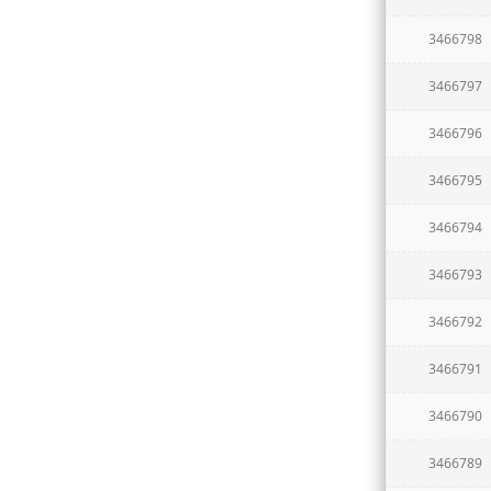
3466798
3466797
3466796
3466795
3466794
3466793
3466792
3466791
3466790
3466789