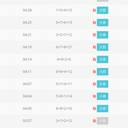
04:28
1+5+9=15
殺
大双
04:25
0+7+6=13
殺
大单
04:21
3+2+7=12
殺
小单
04:18
6+7+8=21
殺
大双
04:14
4+0+2=6
殺
大单
04:11
0+8+4=12
殺
大双
04:07
0+7+4=11
殺
大单
04:04
5+8+1=14
殺
小单
04:00
6+8+2=16
殺
大单
03:57
3+7+2=12
殺
小双