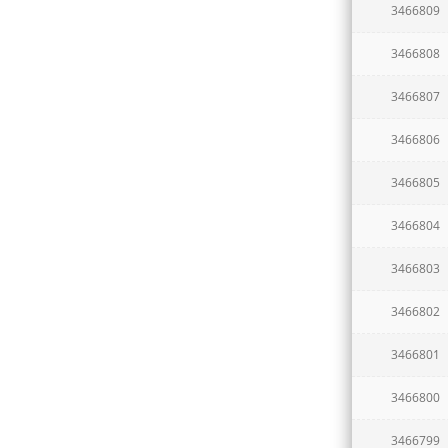
3466809
3466808
3466807
3466806
3466805
3466804
3466803
3466802
3466801
3466800
3466799