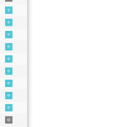
中
中
中
中
中
中
中
中
中
错