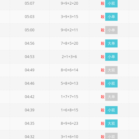
05:07
9+9+2=20
殺
小双
05:03
3+9+3=15
殺
小单
05:00
9+0+2=11
殺
小单
04:56
7+8+5=20
殺
大单
04:53
2+1+3=6
殺
小单
04:49
8+0+6=14
殺
大双
04:46
5+8+0=13
殺
小双
04:42
1+7+7=15
殺
大单
04:39
1+6+8=15
殺
小双
04:35
8+9+6=23
殺
大双
04:32
3+1+6=10
殺
小双