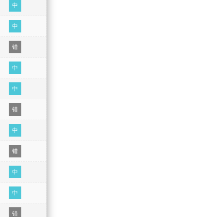
中
中
错
中
中
错
中
错
中
中
错