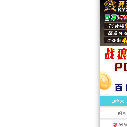
加拿大
组合
荐
99