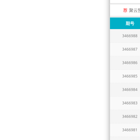
荐
聚云
期号
3466988
3466987
3466986
3466985
3466984
3466983
3466982
3466981