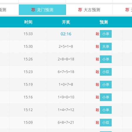
预测
荐
龙门预测
荐
大古预测
荐
时间
开奖
预测
02
:
15
15:33
殺
小单
15:30
2+5+1=8
殺
大单
15:26
2+8+8=18
殺
小单
15:23
6+7+5=18
殺
小双
15:19
1+0+7=8
殺
小单
15:16
1+9+0=10
殺
小单
15:12
1+4+7=12
殺
小单
15:09
6+8+7=21
殺
小双