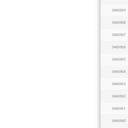
3466969
3466968
3466967
3466966
3466965
3466964
3466963
3466962
3466961
3466960