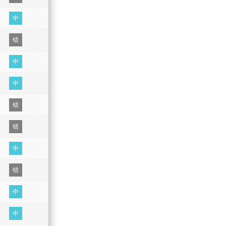
中
错
中
中
错
错
中
错
中
中