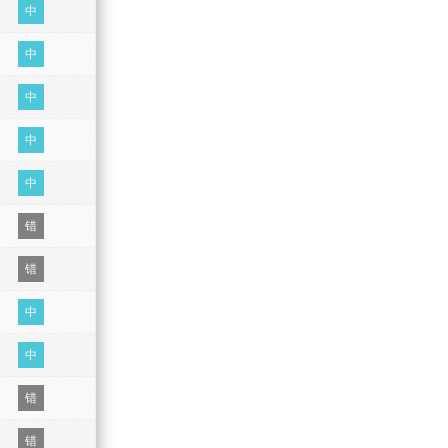
中
中
中
中
中
错
错
中
中
错
错