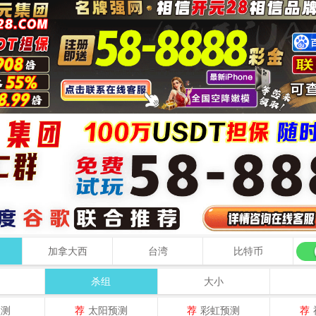
加拿大西
台湾
比特币
杀组
大小
预测
荐
太阳预测
荐
彩虹预测
荐