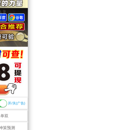
开/关(广告)
单双
神策预测