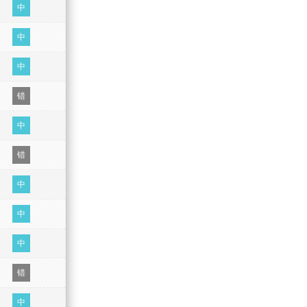
中
中
中
错
中
错
中
中
中
错
中