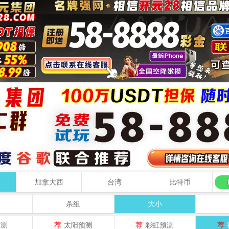
加拿大西
台湾
比特币
杀组
大小
预测
荐
太阳预测
荐
彩虹预测
荐