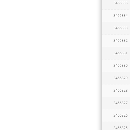
3466835
3466834
3466833
3466832
3466831
3466830
3466829
3466828
3466827
3466826
3466825