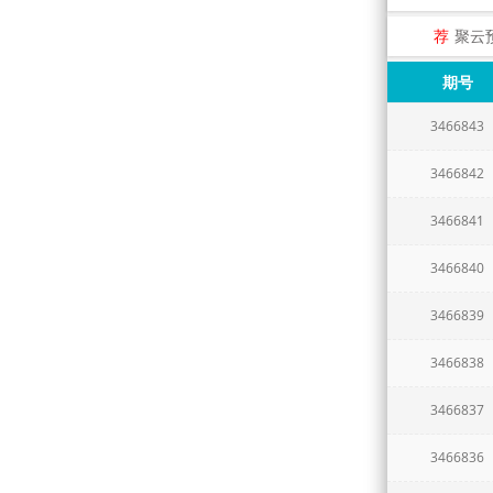
荐
聚云
期号
3466843
3466842
3466841
3466840
3466839
3466838
3466837
3466836