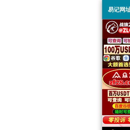
易记网址：