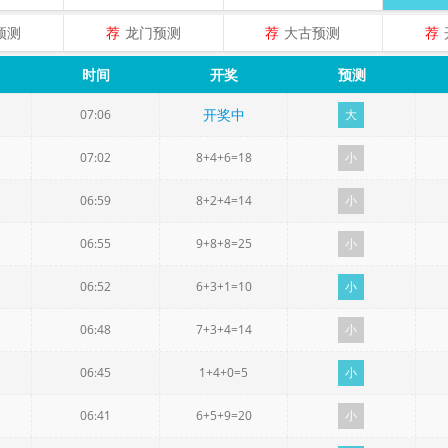
预测
荐
龙门预测
荐
大古预测
荐
时间
开奖
预测
开奖中
07:06
大
07:02
8+4+6=18
小
06:59
8+2+4=14
小
06:55
9+8+8=25
小
06:52
6+3+1=10
小
06:48
7+3+4=14
小
06:45
1+4+0=5
小
06:41
6+5+9=20
小