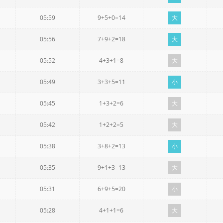
05:59
9+5+0=14
大
05:56
7+9+2=18
大
05:52
4+3+1=8
大
05:49
3+3+5=11
小
05:45
1+3+2=6
大
05:42
1+2+2=5
大
05:38
3+8+2=13
小
05:35
9+1+3=13
大
05:31
6+9+5=20
小
05:28
4+1+1=6
大