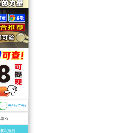
开/关(广告)
单双
神策预测