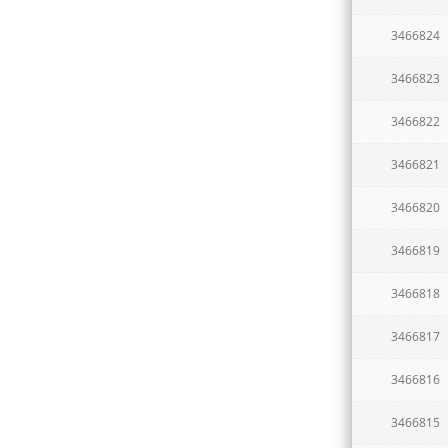
3466824
3466823
3466822
3466821
3466820
3466819
3466818
3466817
3466816
3466815