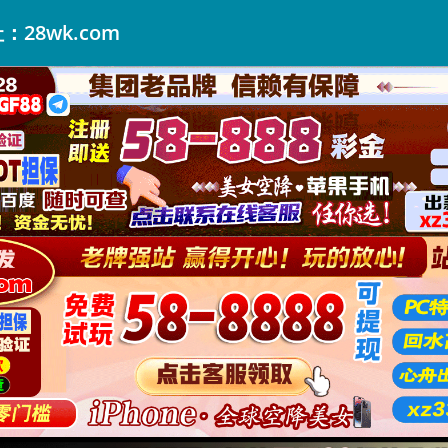
28wk.com