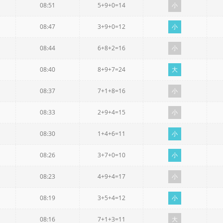
08:51
5+9+0=14
小
08:47
3+9+0=12
小
08:44
6+8+2=16
小
08:40
8+9+7=24
大
08:37
7+1+8=16
小
08:33
2+9+4=15
小
08:30
1+4+6=11
小
08:26
3+7+0=10
小
08:23
4+9+4=17
小
08:19
3+5+4=12
小
08:16
7+1+3=11
大