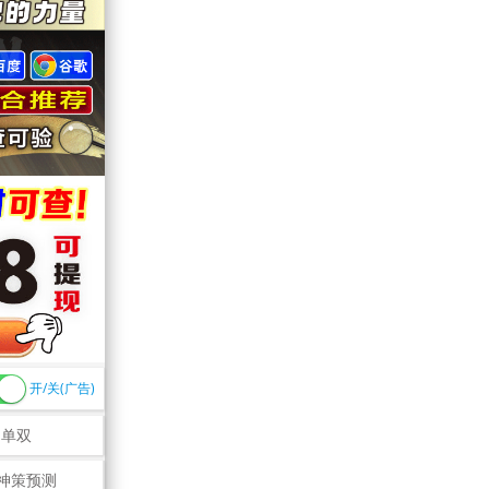
开/关(广告)
单双
神策预测