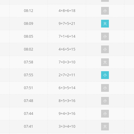
08:12
4+8+6=18
小
08:09
9+7+5=21
大
08:05
7+1+6=14
小
08:02
4+6+5=15
小
07:58
7+0+3=10
大
07:55
2+7+2=11
小
07:51
6+3+5=14
小
07:48
8+5+3=16
小
07:44
9+4+3=16
小
07:41
3+3+4=10
大