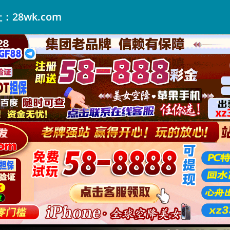
28wk.com