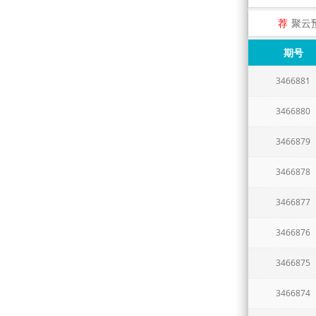
荐
聚云
期号
3466881
3466880
3466879
3466878
3466877
3466876
3466875
3466874