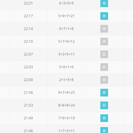
22:21
6+3+0=9
单
22:17
5+9+7=21
单
22:14
0+7+1=8
单
22:10
5+7+0=12
单
22:07
3+3+5=11
双
22:03
5+0+1=6
单
22:00
2+1+5=8
单
21:56
9+7+9=25
单
21:53
8+8+8=24
双
21:49
7+9+3=19
单
21:46
1+7+3=11
单