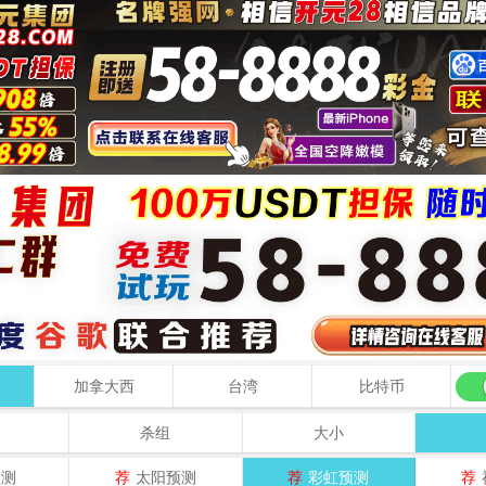
加拿大西
台湾
比特币
杀组
大小
预测
荐
太阳预测
荐
彩虹预测
荐