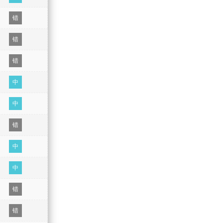
错
错
错
中
中
错
中
中
错
错