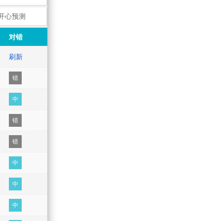
开心预测
对错
刷新
错
中
错
错
中
中
中