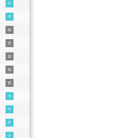
中
中
错
错
错
错
错
中
中
中
中