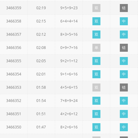
3466359
02:19
9+5+9=23
双
错
3466358
02:15
6+4+4=14
双
中
3466357
02:12
8+3+5=16
双
中
3466356
02:08
0+9+7=16
单
错
3466355
02:05
9+2+1=12
双
中
3466354
02:01
9+1+6=16
双
中
3466353
01:58
4+5+6=15
双
错
3466352
01:54
7+8+9=24
双
中
3466351
01:51
4+2+6=12
双
中
3466350
01:47
8+2+6=16
双
中