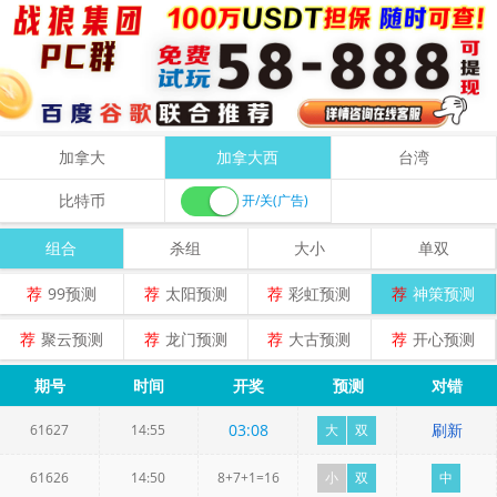
加拿大
加拿大西
台湾
比特币
开/关(广告)
组合
杀组
大小
单双
荐
99预测
荐
太阳预测
荐
彩虹预测
荐
神策预测
荐
聚云预测
荐
龙门预测
荐
大古预测
荐
开心预测
期号
时间
开奖
预测
对错
03
:
08
刷新
61627
14:55
大
双
61626
14:50
8+7+1=16
小
双
中