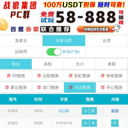
加拿大
加拿大西
台湾
比特币
开/关(广告)
组合
杀组
大小
单双
荐
99预测
荐
太阳预测
荐
彩虹预测
荐
神策预测
荐
聚云预测
荐
龙门预测
荐
大古预测
荐
开心预测
期号
时间
开奖
预测
对错
02
:
06
刷新
61623
14:35
小
双
61622
14:30
7+5+3=15
大
单
中