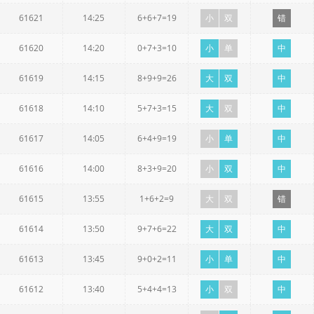
61621
14:25
6+6+7=19
小
双
错
61620
14:20
0+7+3=10
小
单
中
61619
14:15
8+9+9=26
大
双
中
61618
14:10
5+7+3=15
大
双
中
61617
14:05
6+4+9=19
小
单
中
61616
14:00
8+3+9=20
小
双
中
61615
13:55
1+6+2=9
大
双
错
61614
13:50
9+7+6=22
大
双
中
61613
13:45
9+0+2=11
小
单
中
61612
13:40
5+4+4=13
小
双
中