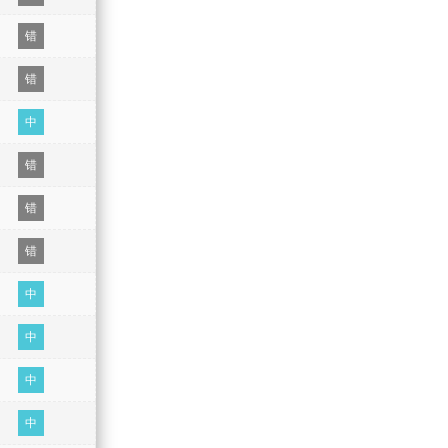
错
错
中
错
错
错
中
中
中
中