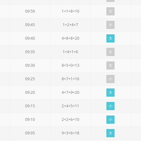
09:50
1+1+8=10
大
09:45
1+2+4=7
大
09:40
4+8+8=20
大
09:35
1+4+1=6
大
09:30
8+5+0=13
大
09:25
8+7+1=16
小
09:20
4+7+9=20
大
09:15
2+4+5=11
小
09:10
2+2+6=10
小
09:05
9+3+6=18
大