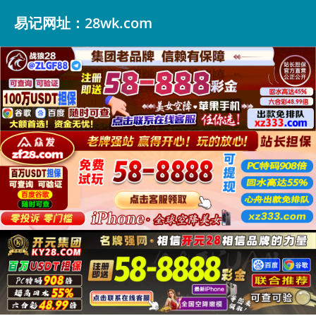
易记网址：28wk.com