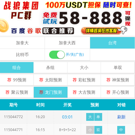
加拿大
加拿大西
台湾
比特币
开/关(广告)
组合
杀组
大小
单双
荐
99预测
荐
太阳预测
荐
彩虹预测
荐
神策预测
荐
聚云预测
荐
龙门预测
荐
大古预测
荐
开心预测
期号
时间
开奖
预测
对错
03
:
01
刷新
115044772
16:20
大
单
115044771
16:15
8+9+5=22
小
双
中