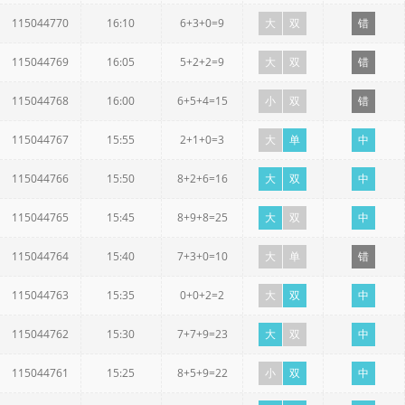
115044770
16:10
6+3+0=9
大
双
错
115044769
16:05
5+2+2=9
大
双
错
115044768
16:00
6+5+4=15
小
双
错
115044767
15:55
2+1+0=3
大
单
中
115044766
15:50
8+2+6=16
大
双
中
115044765
15:45
8+9+8=25
大
双
中
115044764
15:40
7+3+0=10
大
单
错
115044763
15:35
0+0+2=2
大
双
中
115044762
15:30
7+7+9=23
大
双
中
115044761
15:25
8+5+9=22
小
双
中