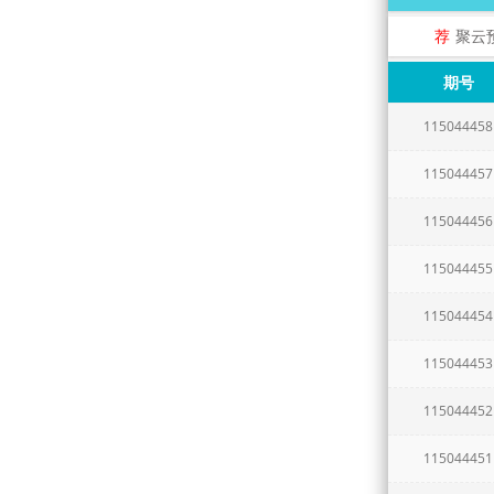
荐
聚云
期号
115044458
115044457
115044456
115044455
115044454
115044453
115044452
115044451