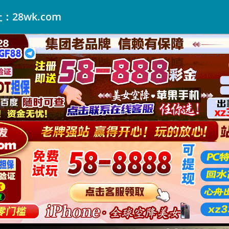
28wk.com