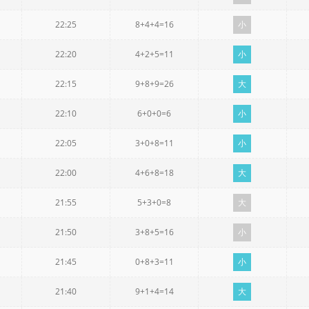
22:25
8+4+4=16
小
22:20
4+2+5=11
小
22:15
9+8+9=26
大
22:10
6+0+0=6
小
22:05
3+0+8=11
小
22:00
4+6+8=18
大
21:55
5+3+0=8
大
21:50
3+8+5=16
小
21:45
0+8+3=11
小
21:40
9+1+4=14
大