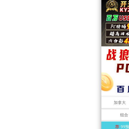
加拿大
组合
荐
99