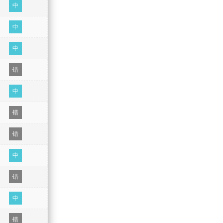
中
中
中
错
中
错
错
中
错
中
错