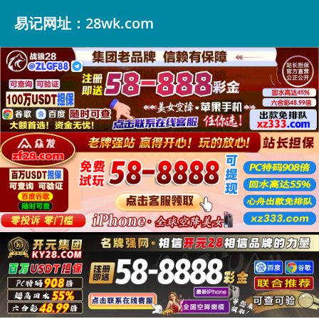
易记网址：28wk.com