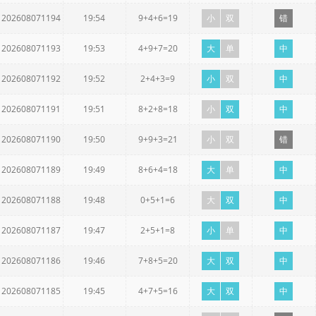
202608071194
19:54
9+4+6=19
小
双
错
202608071193
19:53
4+9+7=20
大
单
中
202608071192
19:52
2+4+3=9
小
双
中
202608071191
19:51
8+2+8=18
小
双
中
202608071190
19:50
9+9+3=21
小
双
错
202608071189
19:49
8+6+4=18
大
单
中
202608071188
19:48
0+5+1=6
大
双
中
202608071187
19:47
2+5+1=8
小
单
中
202608071186
19:46
7+8+5=20
大
双
中
202608071185
19:45
4+7+5=16
大
双
中