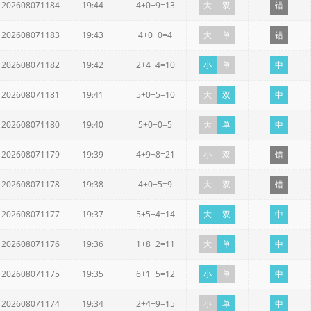
202608071184
19:44
4+0+9=13
大
双
错
202608071183
19:43
4+0+0=4
大
单
错
202608071182
19:42
2+4+4=10
小
单
中
202608071181
19:41
5+0+5=10
大
双
中
202608071180
19:40
5+0+0=5
大
单
中
202608071179
19:39
4+9+8=21
小
双
错
202608071178
19:38
4+0+5=9
大
双
错
202608071177
19:37
5+5+4=14
大
双
中
202608071176
19:36
1+8+2=11
大
单
中
202608071175
19:35
6+1+5=12
小
单
中
202608071174
19:34
2+4+9=15
小
单
中